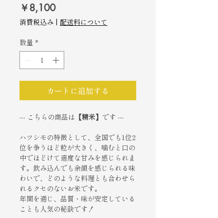
価
￥8,100
格
消費税込み
|
配送料について
数量
*
カートに追加する
--- こちらの商品は
【精米】
です ---
ハツシモの特徴として、全国でも1位2
位を争うほど粒が大きく、噛むと口の
中でほどけて適度な甘みを感じられま
す。飲み込んでも余韻を感じられる味
わいで、どのような料理とも合わせら
れるクセのないお米です。
年間を通じ、品質・味が安定している
ことも人気の秘訣です！